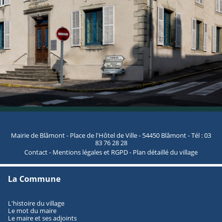
Mairie de Blâmont - Place de l'Hôtel de Ville - 54450 Blâmont - Tél : 03
83 76 28 28
Contact
-
Mentions légales et RGPD
-
Plan détaillé du village
La Commune
L'histoire du village
Le mot du maire
Le maire et ses adjoints