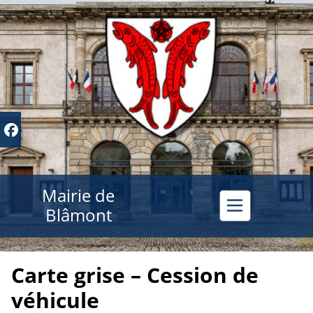
Mairie de
Blâmont
Carte grise – Cession de
véhicule